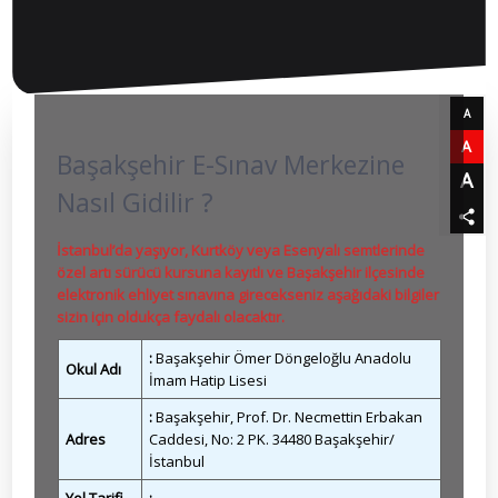
A
A
Başakşehir E-Sınav Merkezine
A
Nasıl Gidilir ?
İstanbul’da yaşıyor, Kurtköy veya Esenyalı semtlerinde
özel artı sürücü kursuna kayıtlı ve Başakşehir ilçesinde
elektronik ehliyet sınavına girecekseniz aşağıdaki bilgiler
sizin için oldukça faydalı olacaktır.
:
Başakşehir Ömer Döngeloğlu Anadolu
Okul Adı
İmam Hatip Lisesi
:
Başakşehir, Prof. Dr. Necmettin Erbakan
Adres
Caddesi, No: 2 PK. 34480 Başakşehir/
İstanbul