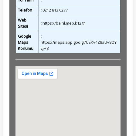
Yol Tarifi
:
Telefon
:
0212 813 0277
Web
:
https://baihl.meb.k12.tr
Sitesi
Google
:
Maps
https://maps.app.goo.gl/UEKv4Z8aUv8QY
Konumu
zjH8