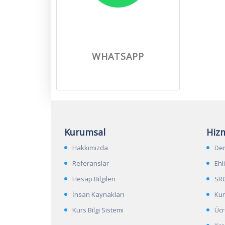
WHATSAPP
Kurumsal
Hiz
Hakkımızda
Der
Referanslar
Ehli
Hesap Bilgileri
SRC
İnsan Kaynakları
Kur
Kurs Bilgi Sistemi
Ücr