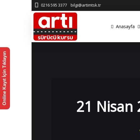
0216 595 3377
bilgi@artimtsk.tr
Anasayfa
Online Kayıt İçin Tıklayın
21 Nisan 2