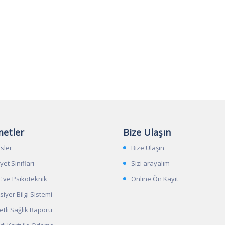
metler
Bize
Ulaşın
sler
Bize Ulaşın
yet Sınıfları
Sizi arayalım
 ve Psikoteknik
Online Ön Kayıt
siyer Bilgi Sistemi
etli Sağlık Raporu