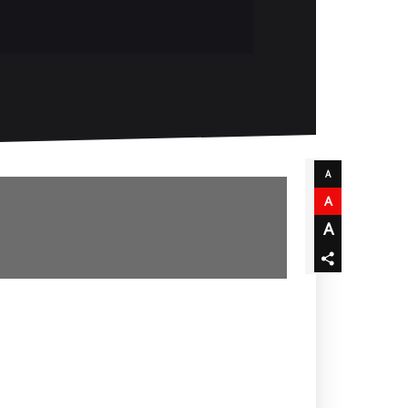
A
A
A